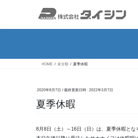
コ
ナ
ン
ビ
テ
ゲ
ン
ー
ツ
シ
へ
ョ
ス
ン
キ
に
ッ
移
HOME
未分類
夏季休暇
プ
動
2020年8月7日
/ 最終更新日時 :
2022年3月7日
夏季休暇
8月8日（土）～16日（日）は、夏季休暇とな